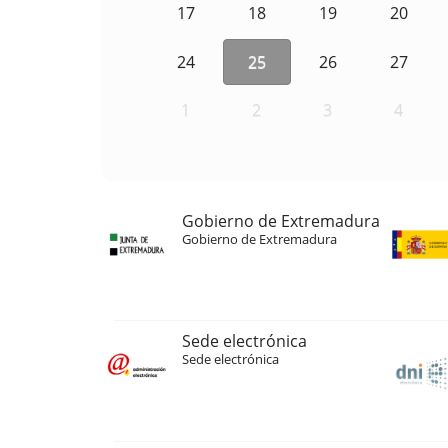
17
18
19
20
24
25
26
27
1
2
3
4
Gobierno de Extremadura
Gobierno de Extremadura
Sede electrónica
Sede electrónica