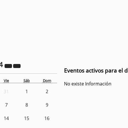
4
Eventos activos para el d
Vie
Sáb
Dom
No existe Información
31
1
2
7
8
9
14
15
16