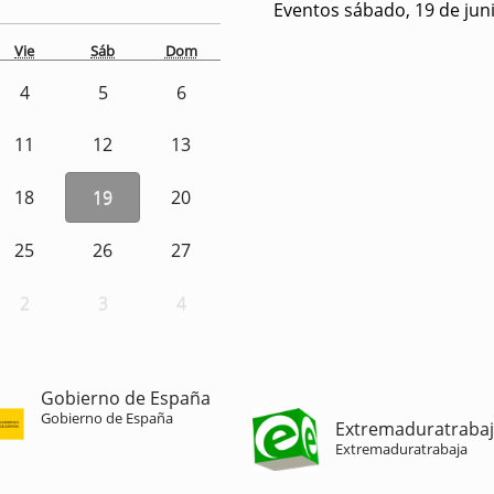
Eventos sábado, 19 de jun
Vie
Sáb
Dom
4
5
6
11
12
13
18
19
20
25
26
27
2
3
4
Gobierno de España
Gobierno de España
Extremaduratraba
Extremaduratrabaja