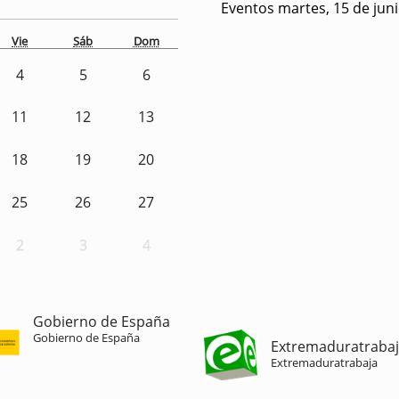
Eventos martes, 15 de jun
Vie
Sáb
Dom
4
5
6
11
12
13
18
19
20
25
26
27
2
3
4
Gobierno de España
Gobierno de España
Extremaduratraba
Extremaduratrabaja