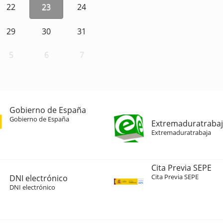
22
23
24
29
30
31
5
6
7
Gobierno de España
Gobierno de España
Extremaduratraba
Extremaduratrabaja
Cita Previa SEPE
Cita Previa SEPE
DNI electrónico
DNI electrónico