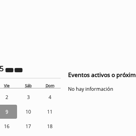
25
Eventos activos o próxi
Vie
Sáb
Dom
No hay información
2
3
4
9
10
11
16
17
18