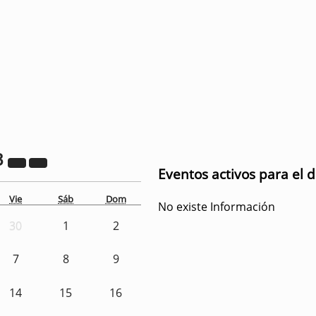
3
Eventos activos para el d
Vie
Sáb
Dom
No existe Información
30
1
2
7
8
9
14
15
16