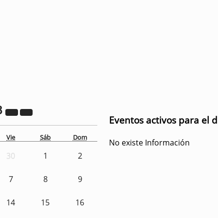
3
Eventos activos para el d
Vie
Sáb
Dom
No existe Información
30
1
2
7
8
9
14
15
16