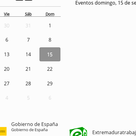
Eventos domingo, 15 de s
Vie
Sáb
Dom
30
31
1
6
7
8
13
14
15
20
21
22
27
28
29
4
5
6
Gobierno de España
Gobierno de España
Extremaduratraba