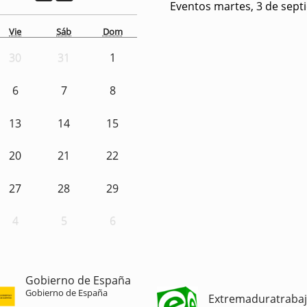
Eventos martes, 3 de sept
Vie
Sáb
Dom
30
31
1
6
7
8
13
14
15
20
21
22
27
28
29
4
5
6
Gobierno de España
Gobierno de España
Extremaduratraba