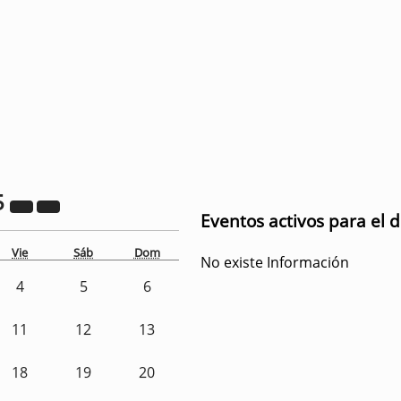
5
Eventos activos para el d
Vie
Sáb
Dom
No existe Información
4
5
6
11
12
13
18
19
20