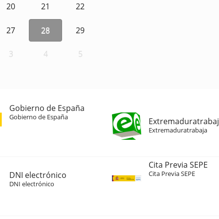
20
21
22
27
28
29
3
4
5
Gobierno de España
Gobierno de España
Extremaduratraba
Extremaduratrabaja
Cita Previa SEPE
Cita Previa SEPE
DNI electrónico
DNI electrónico