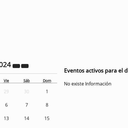
024
Eventos activos para el 
Vie
Sáb
Dom
No existe Información
29
30
1
6
7
8
13
14
15