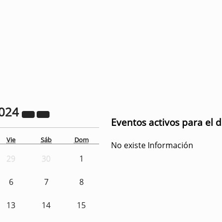
024
Eventos activos para el 
Vie
Sáb
Dom
No existe Información
29
30
1
6
7
8
13
14
15