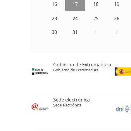
16
17
18
19
23
24
25
26
30
31
1
2
Gobierno de Extremadura
Gobierno de Extremadura
Sede electrónica
Sede electrónica