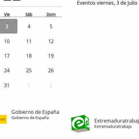
Eventos viernes, 3 de julio
Vie
Sáb
Dom
3
4
5
10
11
12
17
18
19
24
25
26
31
1
2
Gobierno de España
Gobierno de España
Extremaduratraba
Extremaduratrabaja