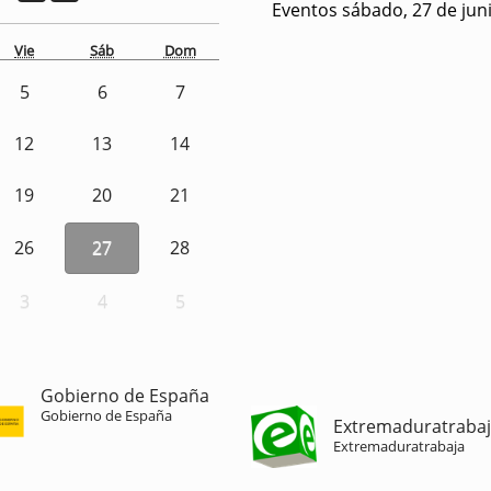
Eventos sábado, 27 de jun
Vie
Sáb
Dom
5
6
7
12
13
14
19
20
21
26
27
28
3
4
5
Gobierno de España
Gobierno de España
Extremaduratraba
Extremaduratrabaja