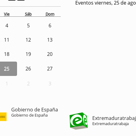
Eventos viernes, 25 de ag
Vie
Sáb
Dom
4
5
6
11
12
13
18
19
20
25
26
27
1
2
3
Gobierno de España
Gobierno de España
Extremaduratraba
Extremaduratrabaja