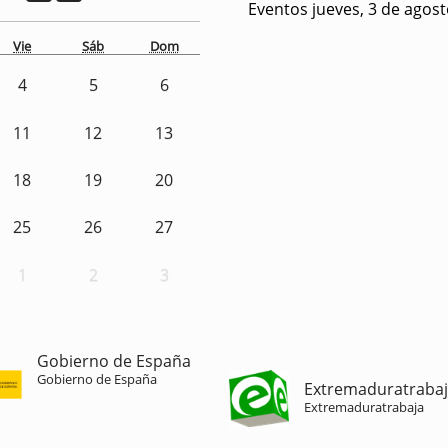
Eventos jueves, 3 de agos
Vie
Sáb
Dom
4
5
6
11
12
13
18
19
20
25
26
27
1
2
3
Gobierno de España
Gobierno de España
Extremaduratraba
Extremaduratrabaja