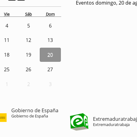
Eventos domingo, 20 de a
Vie
Sáb
Dom
4
5
6
11
12
13
18
19
20
25
26
27
1
2
3
Gobierno de España
Gobierno de España
Extremaduratraba
Extremaduratrabaja