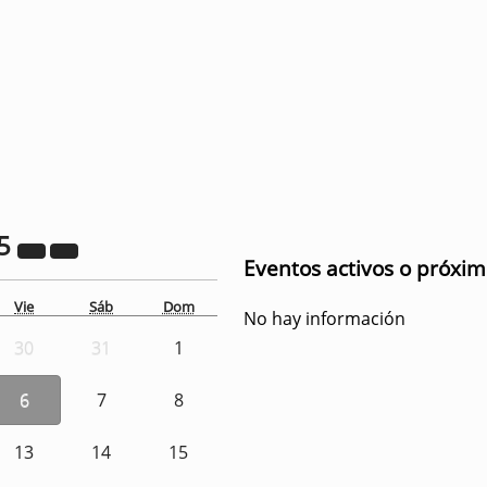
5
Eventos activos o próxi
Vie
Sáb
Dom
No hay información
30
31
1
6
7
8
13
14
15