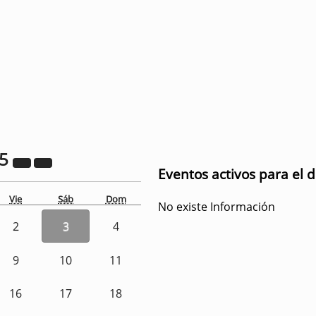
25
Eventos activos para el 
Vie
Sáb
Dom
No existe Información
2
3
4
9
10
11
16
17
18