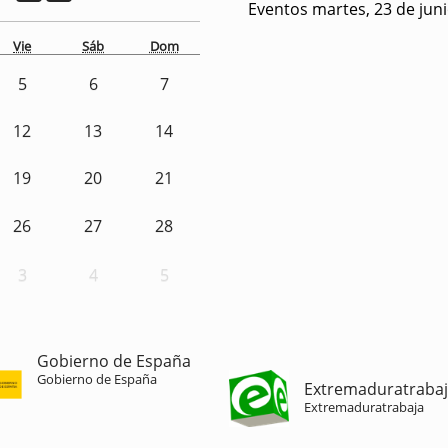
Eventos martes, 23 de jun
Vie
Sáb
Dom
5
6
7
12
13
14
19
20
21
26
27
28
3
4
5
Gobierno de España
Gobierno de España
Extremaduratraba
Extremaduratrabaja