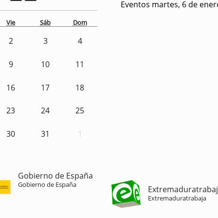
Eventos martes, 6 de ener
Vie
Sáb
Dom
2
3
4
9
10
11
16
17
18
23
24
25
30
31
1
Gobierno de España
Gobierno de España
Extremaduratraba
Extremaduratrabaja