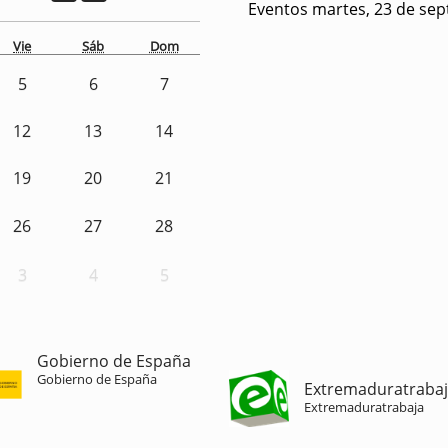
Eventos martes, 23 de se
Vie
Sáb
Dom
5
6
7
12
13
14
19
20
21
26
27
28
3
4
5
Gobierno de España
Gobierno de España
Extremaduratraba
Extremaduratrabaja