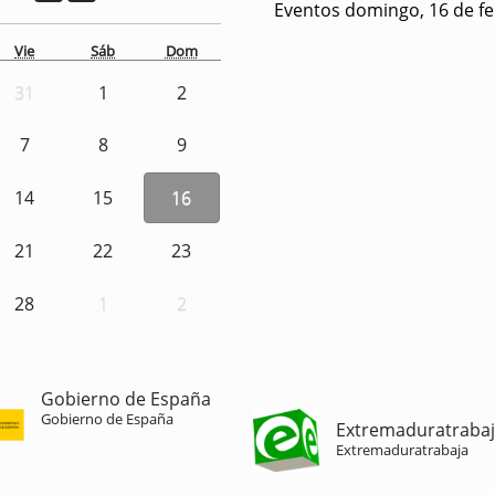
Eventos domingo, 16 de f
Vie
Sáb
Dom
31
1
2
7
8
9
14
15
16
21
22
23
28
1
2
Gobierno de España
Gobierno de España
Extremaduratraba
Extremaduratrabaja