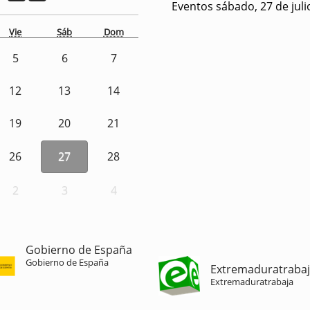
Eventos sábado, 27 de juli
Vie
Sáb
Dom
5
6
7
12
13
14
19
20
21
26
27
28
2
3
4
Gobierno de España
Gobierno de España
Extremaduratraba
Extremaduratrabaja