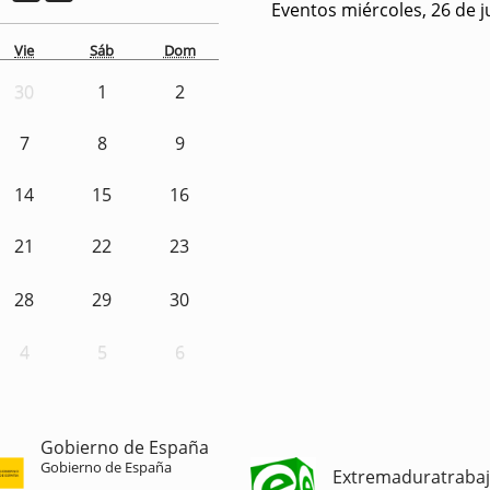
Eventos miércoles, 26 de j
Vie
Sáb
Dom
30
1
2
7
8
9
14
15
16
21
22
23
28
29
30
4
5
6
Gobierno de España
Gobierno de España
Extremaduratraba