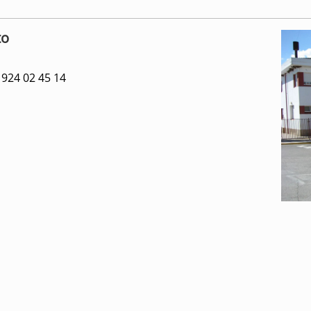
to
924 02 45 14