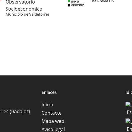
Cita Previa ITV
Observatorio
Socioeconómico
Municipio de Valdetorres
Enlaces
Id
Inicio
rres (Badajoz)
Es
Contacte
Mapa web
En
Aviso legal