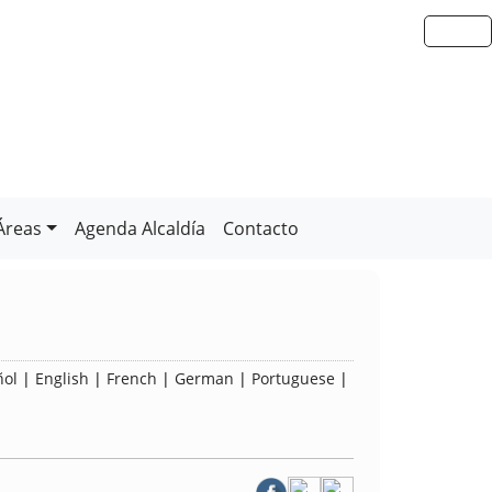
Áreas
Agenda Alcaldía
Contacto
ñol
|
English
|
French
|
German
|
Portuguese
|