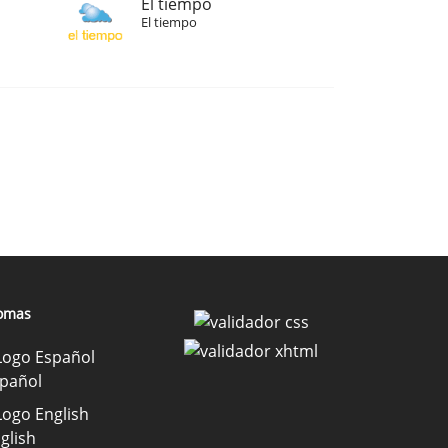
El tiempo
El tiempo
iomas
pañol
glish